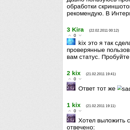
обработки скриншотов
рекомендую. В Интерн
3
Kira
(22.02.2011 00:12)
0
kix это я так сде
проверянные пользов
вам статус. Пробуйте
2
kix
(21.02.2011 19:41)
0
Ответ тот же
1
kix
(21.02.2011 19:11)
0
Хотел выложить 
отвечено: