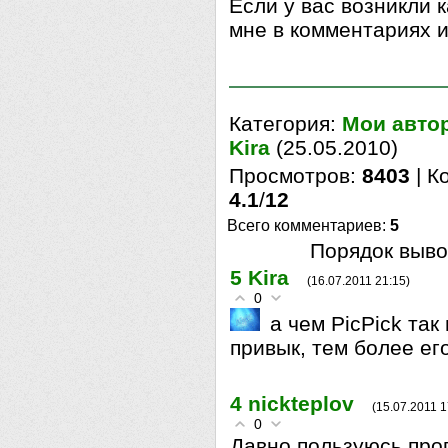
Если у вас возникли 
мне в комментариях и
Категория
:
Мои автор
Kira
(25.05.2010)
Просмотров
:
8403
|
К
4.1
/
12
Всего комментариев
:
5
Порядок выво
5
Kira
(16.07.2011 21:15)
0
а чем PicPick так
привык, тем более ег
4
nickteplov
(15.07.2011 1
0
Давно пользуюсь прог