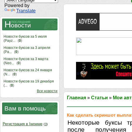
Powered by
Translate
Н
последние
овости
Новости буксов за 5 июля
(Payz...
(
0
)
Новости буксов за 3 апреля
(Pa...
(
0
)
Новости буксов за 3 марта
(Neo...
(
0
)
Новости буксов за 24 января
(N...
(
0
)
Новости буксов за 19 декабря
(...
(
0
)
Все новости
Главная
»
Статьи
»
Мои авт
Вам в помощь
Как сделать скриншот выпл
Некоторые буксы тр
Регистрация в Iwowwe
(
3
)
после получения