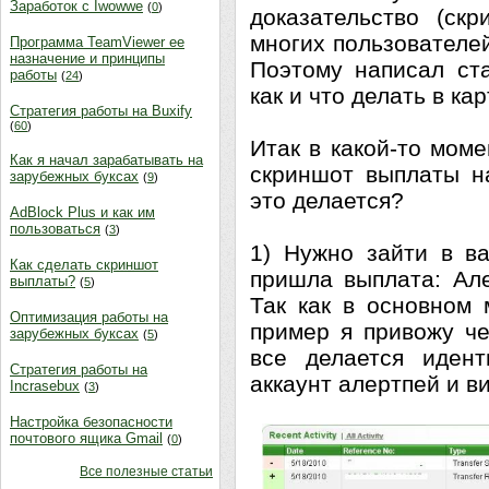
Заработок с Iwowwe
(
0
)
доказательство (ск
многих пользователей
Программа TeamViewer ее
назначение и принципы
Поэтому написал ст
работы
(
24
)
как и что делать в ка
Стратегия работы на Buxify
(
60
)
Итак в какой-то мом
Как я начал зарабатывать на
скриншот выплаты на
зарубежных буксах
(
9
)
это делается?
AdBlock Plus и как им
пользоваться
(
3
)
1) Нужно зайти в в
Как сделать скриншот
пришла выплата: Ал
выплаты?
(
5
)
Так как в основном 
Оптимизация работы на
пример я привожу че
зарубежных буксах
(
5
)
все делается идент
Стратегия работы на
аккаунт алертпей и 
Incrasebux
(
3
)
Настройка безопасности
почтового ящика Gmail
(
0
)
Все полезные статьи