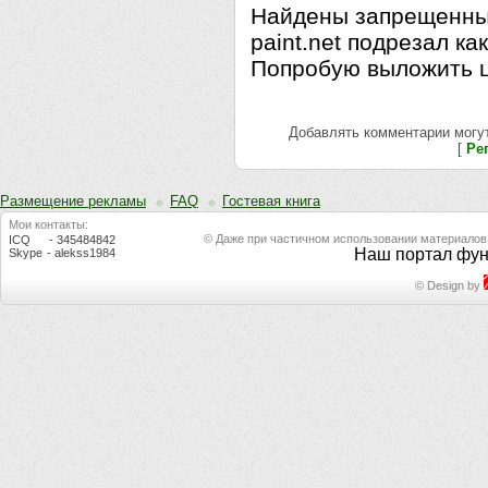
Найдены запрещенные
paint.net подрезал как
Попробую выложить 
Добавлять комментарии могут
[
Ре
Размещение рекламы
FAQ
Гостевая книга
Мои контакты:
© Даже при частичном использовании материалов, а
ICQ
- 345484842
Наш портал фу
Skype
- alekss1984
©
Design by