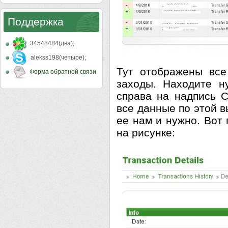
Поддержка
34548484(два);
alekss198(четыре);
Тут отображены все
Форма обратной связи
заходы. Находите н
справа на надпись C
все данные по этой в
ее нам и нужно. Вот
на рисунке: